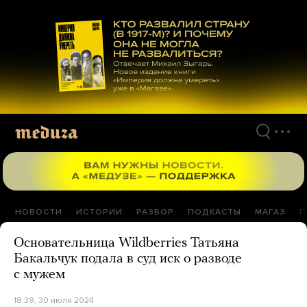
Перейти
к
материалам
НОВОСТИ
ИСТОРИИ
РАЗБОР
ПОДКАСТЫ
МАГАЗ
П
Основательница Wildberries Татьяна
Бакальчук подала в суд иск о разводе
с мужем
18:39, 30 июля 2024