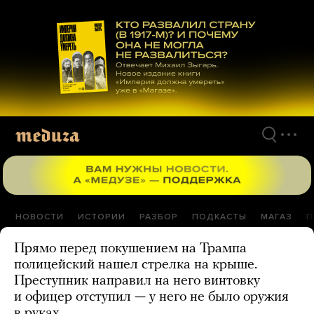
Перейти
к
материалам
НОВОСТИ
ИСТОРИИ
РАЗБОР
ПОДКАСТЫ
МАГАЗ
П
Прямо перед покушением на Трампа
полицейский нашел стрелка на крыше.
Преступник направил на него винтовку
и офицер отступил — у него не было оружия
в руках