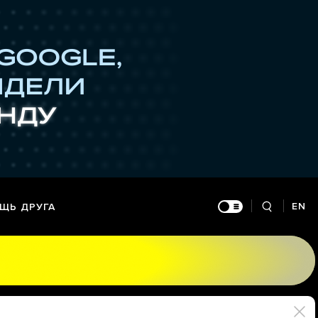
EN
ЩЬ ДРУГА