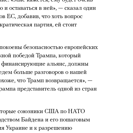
ие. «Мне кажется, ему будет очень
и оставаться в ней», — сказал один
в ЕС, добавив, что хоть вопрос
ратическая партия, ей стоит
спокоены безопасностью европейских
ожной победой Трампа, который
но финансирующие альянс, должны
едем больше разговоров о нашей
охоже, что Трамп возвращается», —
Трампа представитель одной из стран
некоторые союзники США по НАТО
одством Байдена и его пошаговым
ия Украине и к разрешению