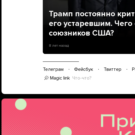
Трамп постоянно крит
его устаревшим. Чего 
союзников США?
8 лет назад
Телеграм
Фейсбук
Твиттер
P
Magic link
Что-что?