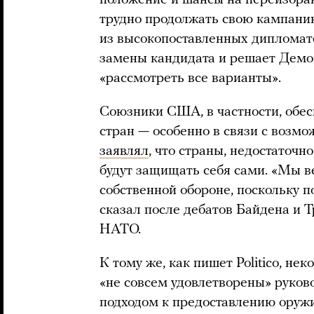
положение и шансы на переизбран
трудно продолжать свою кампанию 
из высокопоставленных дипломато
замены кандидата и решает Демок
«рассмотреть все варианты».
Союзники США, в частности, обе
стран — особенно в связи с возм
заявлял
, что страны, недостаточ
будут защищать себя сами. «Мы в
собственной обороне, поскольку п
сказал после дебатов Байдена и 
НАТО.
К тому же, как пишет Politico, 
«не совсем удовлетворены» руков
подходом к предоставлению оруж