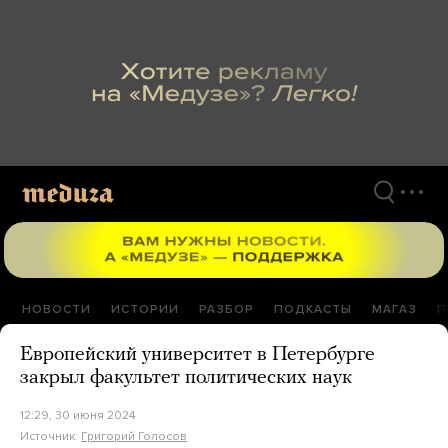
Перейти
к
материалам
НОВОСТИ
ИСТОРИИ
РАЗБОР
ПОДКАСТЫ
МАГАЗ
П
Европейский университет в Петербурге
закрыл факультет политических наук
12:29, 30 июня 2024
Источник:
Григорий Голосов