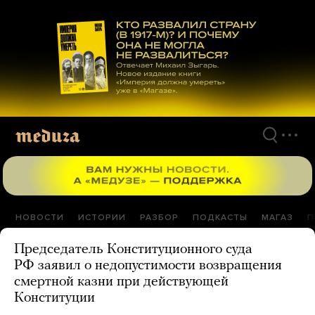
Перейти
к
материалам
НОВОСТИ
ИСТОРИИ
РАЗБОР
ПОДКАСТЫ
МАГАЗ
П
Председатель Конституционного суда
РФ заявил о недопустимости возвращения
смертной казни при действующей
Конституции