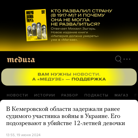
Перейти
к
материалам
НОВОСТИ
ИСТОРИИ
РАЗБОР
ПОДКАСТЫ
МАГАЗ
П
В Кемеровской области задержали ранее
судимого участника войны в Украине. Его
подозревают в убийстве 12-летней девочки
13:55, 19 июня 2024