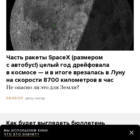
Часть ракеты SpaceX (размером
с автобус!) целый год дрейфовала
в космосе — и в итоге врезалась в Луну
на скорости 8700 километров в час
Не опасно ли это для Земли?
день назад
РАЗБОР
Как будет выглядеть бюллетень
на выборах в Госдуму 2026 года
МЫ ИСПОЛЬЗУЕМ КУКИ!
ЧТО ЭТО ЗНАЧИТ?
На первом месте — «Единая Россия», а за ней —