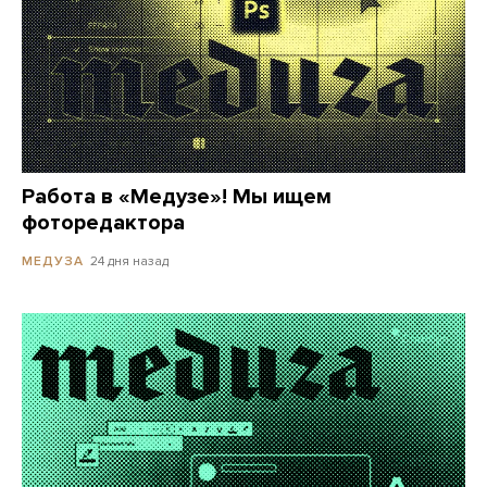
Работа в «Медузе»! Мы ищем
фоторедактора
24 дня назад
МЕДУЗА