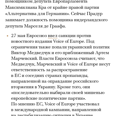
помощником депутата Европарламента
Максимилиана Кра от крайне правой партии
«Альтернатива для Германии». Сейчас Прадур
занимает должность помощника нидерландского
депутата Марселя де Граафа.
27 мая Евросоюз
ввел
санкции против
новостного издания Voice of Europe. Под
ограничения также попали украинский политик
Виктор Медведчук и его приближенный Артем
Марчевский. Власти Евросоюза считают, что
Медведчук, Марчевский и Voice of Europe несут
ответственность за распространение
в ЕС и соседних странах пропаганды,
направленной на оправдание российского
вторжения в Украину. Кроме того, они
«последовательно выбирали своей мишенью
европейские политические партии».
По мнению ЕС, Voice of Europe участвовал
в международной кампании, направленной
на дестабилизацию ситуации в Украине,