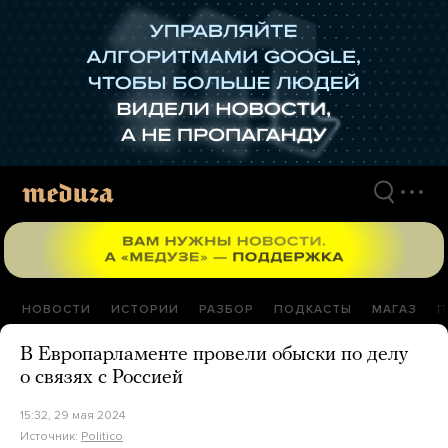
Перейти
к
материалам
НОВОСТИ
ИСТОРИИ
РАЗБОР
ПОДКАСТЫ
МАГАЗ
П
В Европарламенте провели обыски по делу
о связях с Россией
15:32, 29 мая 2024
Источник:
Politico