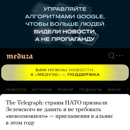
Перейти
к
материалам
НОВОСТИ
ИСТОРИИ
РАЗБОР
ПОДКАСТЫ
МАГАЗ
П
The Telegraph: страны НАТО призвали
Зеленского не давить и не требовать
«невозможного» — приглашения в альянс
в этом году