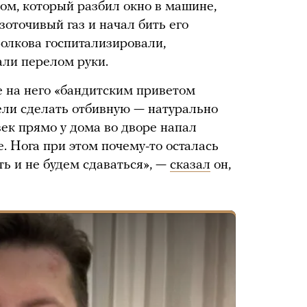
ом, который разбил окно в машине,
зоточивый газ и начал бить его
олкова госпитализировали,
али перелом руки.
 на него «бандитским приветом
тели сделать отбивную — натурально
ек прямо у дома во дворе напал
е. Нога при этом почему-то осталась
ть и не будем сдаваться», —
сказал
он,