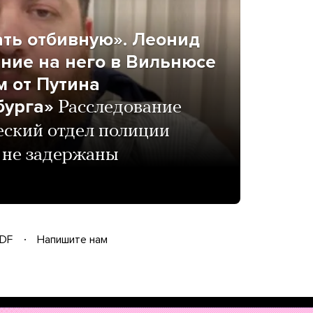
ать отбивную». Леонид
ние на него в Вильнюсе
 от Путина
бурга»
Расследование
еский отдел полиции
 не задержаны
DF
Напишите нам