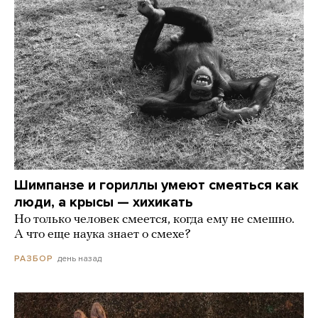
Шимпанзе и гориллы умеют смеяться как
люди, а крысы — хихикать
Но только человек смеется, когда ему не смешно.
А что еще наука знает о смехе?
день назад
РАЗБОР