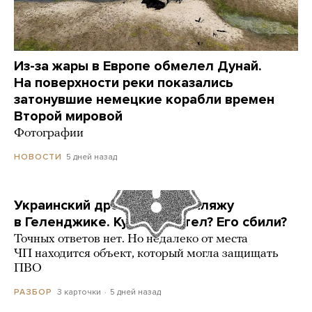
Из-за жары в Европе обмелел Дунай.
На поверхности реки показались
затонувшие немецкие корабли времен
Второй мировой
Фотографии
5 дней назад
НОВОСТИ
Украинский дрон попал по пляжу
в Геленджике. Куда он летел? Его сбили?
Точных ответов нет. Но недалеко от места
ЧП находится объект, который могла защищать
ПВО
3 карточки
5 дней назад
РАЗБОР