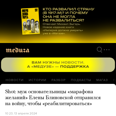
Перейти
к
материалам
НОВОСТИ
ИСТОРИИ
РАЗБОР
ПОДКАСТЫ
МАГАЗ
П
Shot: муж основательницы «марафона
желаний» Елены Блиновской отправился
на войну, чтобы «реабилитироваться»
10:23, 13 апреля 2024