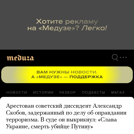
Перейти
к
материалам
НОВОСТИ
ИСТОРИИ
РАЗБОР
ПОДКАСТЫ
МАГАЗ
П
Арестован советский диссидент Александр
Скобов, задержанный по делу об оправдании
терроризма. В суде он выкрикнул: «Слава
Украине, смерть убийце Путину»