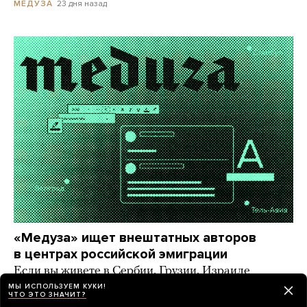
23 дня назад
МЕДУЗА
«Медуза» ищет внештатных авторов
в центрах российской эмиграции
Если вы живете в Сербии, Грузии, Израиле
и других странах, где большое русскоязычное
МЫ ИСПОЛЬЗУЕМ КУКИ!
ЧТО ЭТО ЗНАЧИТ?
комьюнити, — напишите нам!