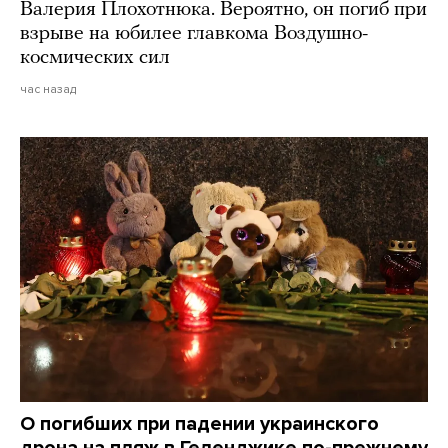
Валерия Плохотнюка. Вероятно, он погиб при
взрыве на юбилее главкома Воздушно-
космических сил
час назад
О погибших при падении украинского
дрона на пляж в Геленджике по-прежнему