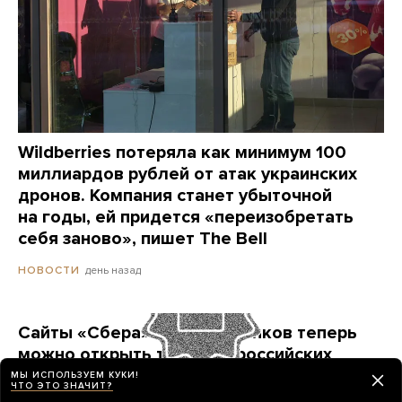
Wildberries потеряла как минимум 100
миллиардов рублей от атак украинских
дронов. Компания станет убыточной
на годы, ей придется «переизобретать
себя заново», пишет The Bell
день назад
НОВОСТИ
Сайты «Сбера» и других банков теперь
можно открыть только в российских
браузерах. Это опасно? И какой браузер
МЫ ИСПОЛЬЗУЕМ КУКИ!
ЧТО ЭТО ЗНАЧИТ?
выбрать?