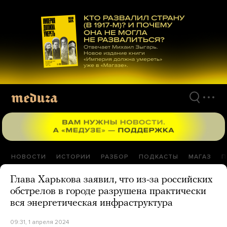
Перейти
к
материалам
НОВОСТИ
ИСТОРИИ
РАЗБОР
ПОДКАСТЫ
МАГАЗ
П
Глава Харькова заявил, что из-за российских
обстрелов в городе разрушена практически
вся энергетическая инфраструктура
09:31, 1 апреля 2024