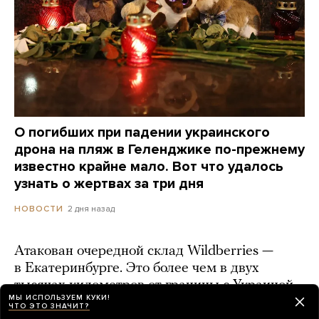
О погибших при падении украинского
дрона на пляж в Геленджике по-прежнему
известно крайне мало. Вот что удалось
узнать о жертвах за три дня
2 дня назад
НОВОСТИ
Атакован очередной склад Wildberries —
в Екатеринбурге. Это более чем в двух
тысячах километров от границы с Украиной
МЫ ИСПОЛЬЗУЕМ КУКИ!
ЧТО ЭТО ЗНАЧИТ?
день назад