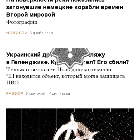
затонувшие немецкие корабли времен
Второй мировой
Фотографии
5 дней назад
НОВОСТИ
Украинский дрон попал по пляжу
в Геленджике. Куда он летел? Его сбили?
Точных ответов нет. Но недалеко от места
ЧП находится объект, который могла защищать
ПВО
3 карточки
4 дня назад
РАЗБОР