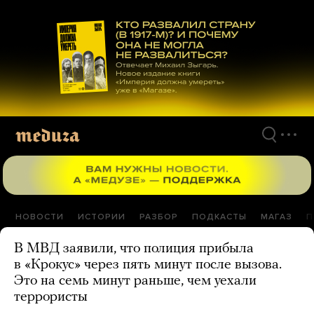
Перейти
к
материалам
НОВОСТИ
ИСТОРИИ
РАЗБОР
ПОДКАСТЫ
МАГАЗ
П
В МВД заявили, что полиция прибыла
в «Крокус» через пять минут после вызова.
Это на семь минут раньше, чем уехали
террористы