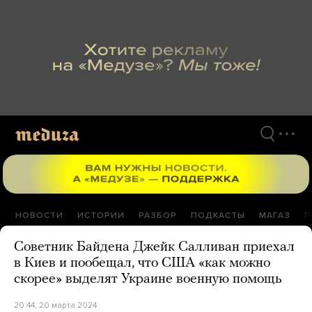
Перейти
к
материалам
НОВОСТИ
ИСТОРИИ
РАЗБОР
ПОДКАСТЫ
МАГАЗ
П
Советник Байдена Джейк Салливан приехал
в Киев и пообещал, что США «как можно
скорее» выделят Украине военную помощь
20:44, 20 марта 2024