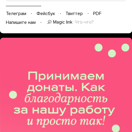
Телеграм
Фейсбук
Твиттер
PDF
Magic link
Что-что?
Напишите нам