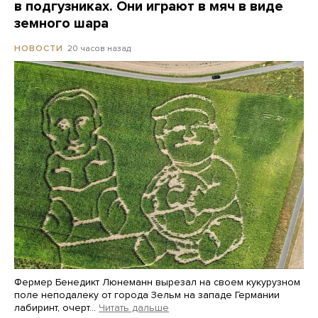
в подгузниках. Они играют в мяч в виде
земного шара
20 часов назад
НОВОСТИ
Фермер Бенедикт Люнеманн вырезал на своем кукурузном
поле неподалеку от города Зельм на западе Германии
лабиринт, очерт…
Читать дальше