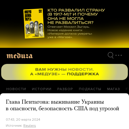
Перейти
к
материалам
НОВОСТИ
ИСТОРИИ
РАЗБОР
ПОДКАСТЫ
МАГАЗ
П
Глава Пентагона: выживание Украины
в опасности, безопасность США под угрозой
07:43, 20 марта 2024
Источник:
Reuters