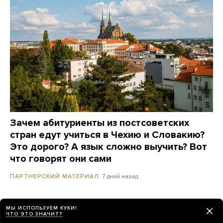
Зачем абитуриенты из постсоветских
стран едут учиться в Чехию и Словакию?
Это дорого? А язык сложно выучить? Вот
что говорят они сами
7 дней назад
ПАРТНЕРСКИЙ МАТЕРИАЛ
Полиция Сеула провела обыски в штаб-
МЫ ИСПОЛЬЗУЕМ КУКИ!
ЧТО ЭТО ЗНАЧИТ?
квартире Starbucks. Компания находится