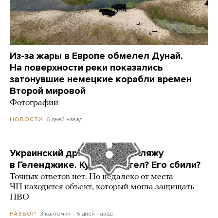
Из-за жары в Европе обмелел Дунай.
На поверхности реки показались
затонувшие немецкие корабли времен
Второй мировой
Фотографии
6 дней назад
НОВОСТИ
Украинский дрон попал по пляжу
в Геленджике. Куда он летел? Его сбили?
Точных ответов нет. Но недалеко от места
ЧП находится объект, который могла защищать
ПВО
3 карточки
5 дней назад
РАЗБОР