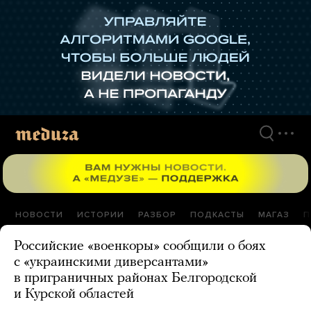
Перейти
к
материалам
НОВОСТИ
ИСТОРИИ
РАЗБОР
ПОДКАСТЫ
МАГАЗ
П
Российские «военкоры» сообщили о боях
с «украинскими диверсантами»
в приграничных районах Белгородской
и Курской областей