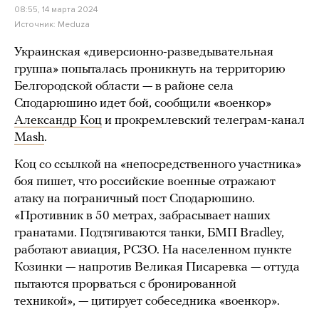
08:55, 14 марта 2024
Источник:
Meduza
Украинская «диверсионно-разведывательная
группа» попыталась проникнуть на территорию
Белгородской области — в районе села
Сподарюшино идет бой, сообщили «военкор»
Александр Коц
и прокремлевский телеграм-канал
Mash
.
Коц со ссылкой на «непосредственного участника»
боя пишет, что российские военные отражают
атаку на пограничный пост Сподарюшино.
«Противник в 50 метрах, забрасывает наших
гранатами. Подтягиваются танки, БМП Bradley,
работают авиация, РСЗО. На населенном пункте
Козинки — напротив Великая Писаревка — оттуда
пытаются прорваться с бронированной
техникой», — цитирует собеседника «военкор».