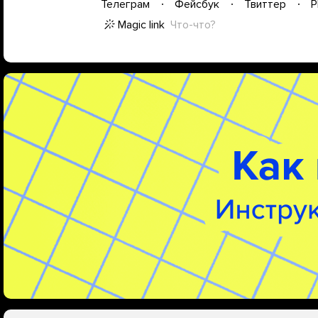
Телеграм
Фейсбук
Твиттер
P
Magic link
Что-что?