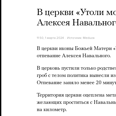
В церкви «Утоли м
Алексея Навальног
11:50, 1 марта 2024
Источник:
Meduza
В церкви иконы Божьей Матери «
отпевание Алексея Навального.
В церковь пустили только родстве
гроб с телом политика вынесли из
Отпевание заняло менее 20 минут
Территория церкви оцеплена мет
желающих проститься с Навальны
на километр.