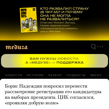
Перейти
к
материалам
НОВОСТИ
ИСТОРИИ
РАЗБОР
ПОДКАСТЫ
МАГАЗ
П
Борис Надеждин попросил перенести
рассмотрение регистрации его кандидатуры
на выборах президента. ЦИК согласился,
«проявляя добрую волю»