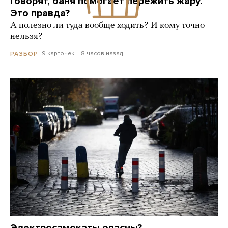
Говорят, баня помогает пережить жару.
Это правда?
А полезно ли туда вообще ходить? И кому точно
нельзя?
9 карточек
8 часов назад
РАЗБОР
Электросамокаты опасны?