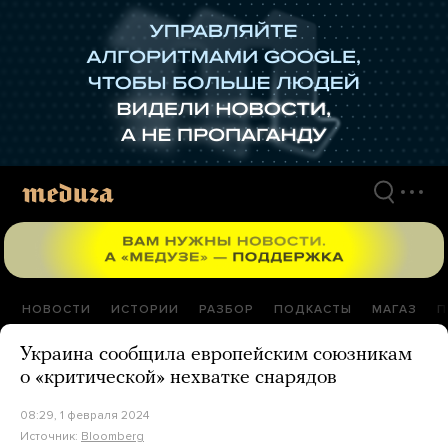
Перейти
к
материалам
НОВОСТИ
ИСТОРИИ
РАЗБОР
ПОДКАСТЫ
МАГАЗ
П
Украина сообщила европейским союзникам
о «критической» нехватке снарядов
08:29, 1 февраля 2024
Источник:
Bloomberg