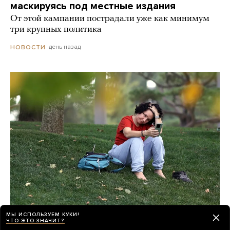
маскируясь под местные издания
От этой кампании пострадали уже как минимум
три крупных политика
день назад
НОВОСТИ
МЫ ИСПОЛЬЗУЕМ КУКИ!
Мобильный интернет в России все чаще
ЧТО ЭТО ЗНАЧИТ?