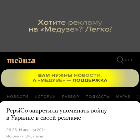
Перейти
к
материалам
НОВОСТИ
ИСТОРИИ
РАЗБОР
ПОДКАСТЫ
МАГАЗ
П
PepsiCo запретила упоминать войну
в Украине в своей рекламе
09:28, 14 января 2024
Источник:
B4Ukraine