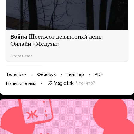
Война
Шестьсот девяностый день.
Онлайн «Медузы»
3 года назад
Телеграм
Фейсбук
Твиттер
PDF
Magic link
Что-что?
Напишите нам