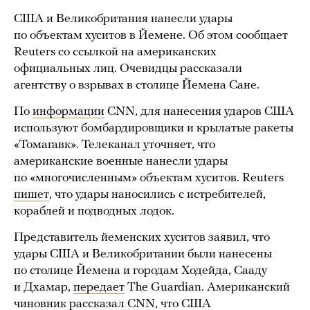
США и Великобритания нанесли удары
по объектам хуситов в Йемене. Об этом сообщает
Reuters со ссылкой на американских
официальных лиц. Очевидцы рассказали
агентству о взрывах в столице Йемена Сане.
По
информации
CNN, для нанесения ударов США
используют бомбардировщики и крылатые ракеты
«Томагавк». Телеканал уточняет, что
американские военные нанесли удары
по «многочисленным» объектам хуситов. Reuters
пишет
, что удары наносились с истребителей,
кораблей и подводных лодок.
Представитель йеменских хуситов заявил, что
удары США и Великобритании были нанесены
по столице Йемена и городам Ходейда, Сааду
и Дхамар,
передает
The Guardian. Американский
чиновник
рассказал
CNN, что США