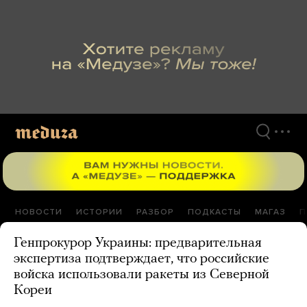
Перейти
к
материалам
НОВОСТИ
ИСТОРИИ
РАЗБОР
ПОДКАСТЫ
МАГАЗ
П
Генпрокурор Украины: предварительная
экспертиза подтверждает, что российские
войска использовали ракеты из Северной
Кореи