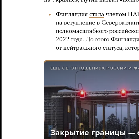
на Украине», Путин назвал «полн
Финляндия
стала
членом НАТО
на вступление в Североатлан
полномасштабного российског
2022 года. До этого Финлянд
от нейтрального статуса, кот
ЕЩЕ ОБ ОТНОШЕНИЯХ РОССИИ И 
Закрытие границы — 