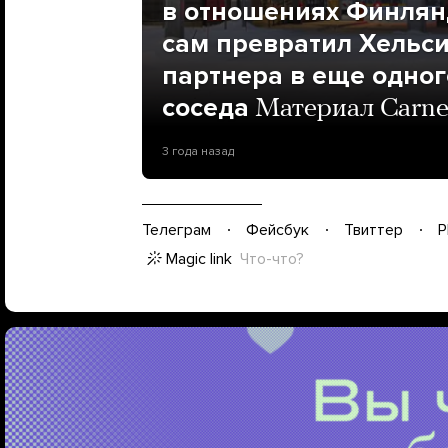
в отношениях Финлян
сам превратил Хельси
партнера в еще одно
соседа
Материал Carneg
3 года назад
Телеграм
Фейсбук
Твиттер
P
Magic link
Что-что?