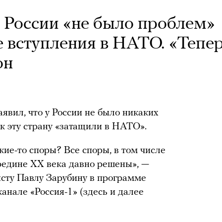
у России «не было проблем»
е вступления в НАТО. «Тепе
он
вил, что у России не было никаких
к эту страну «затащили в НАТО».
кие-то споры? Все споры, в том числе
редине XX века давно решены», —
сту Павлу Зарубину в программе
анале «Россия-1» (здесь и далее