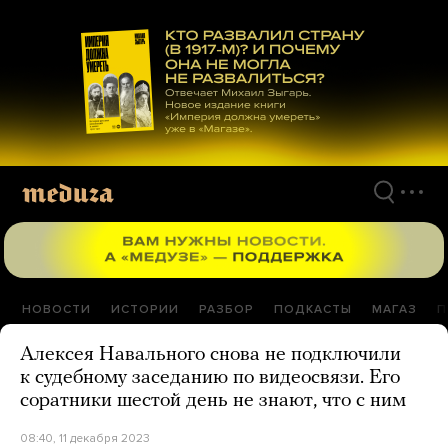
Перейти
к
материалам
НОВОСТИ
ИСТОРИИ
РАЗБОР
ПОДКАСТЫ
МАГАЗ
П
Алексея Навального снова не подключили
к судебному заседанию по видеосвязи. Его
соратники шестой день не знают, что с ним
08:40, 11 декабря 2023