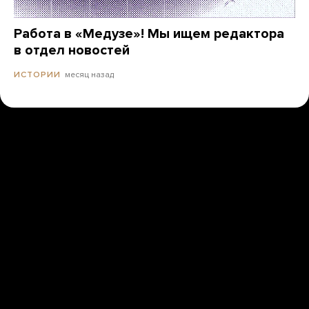
Работа в «Медузе»! Мы ищем редактора
в отдел новостей
месяц назад
ИСТОРИИ