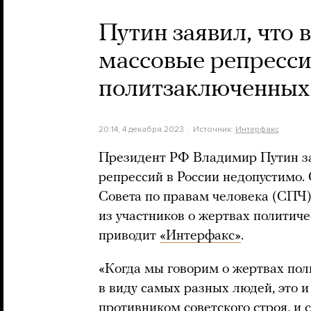
Путин заявил, что 
массовые репресси
политзаключенных
20:14, 4 декабря 2023
Источник:
Интерфакс
Президент РФ Владимир Путин за
репрессий в России недопустимо. 
Совета по правам человека (СПЧ),
из участников о жертвах политич
приводит
«Интерфакс»
.
«Когда мы говорим о жертвах по
в виду самых разных людей, это и
противником советского строя, и 