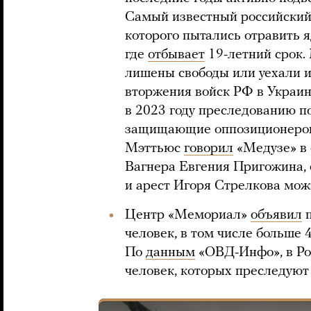
Самый известный российский
которого пытались отравить я
где
отбывает
19-летний срок.
лишены свободы или уехали и
вторжения войск РФ в Украин
в 2023 году преследованию п
защищающие оппозиционеров.
Мэттьюс
говорил
«Медузе» в 
Вагнера Евгения Пригожина, 
и арест Игоря Стрелкова мож
Центр «Мемориал»
объявил
п
человек, в том числе больше
По
данным
«ОВД-Инфо», в Ро
человек, которых преследуют