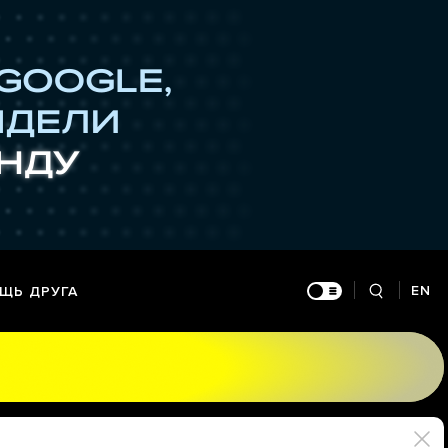
EN
ЩЬ ДРУГА