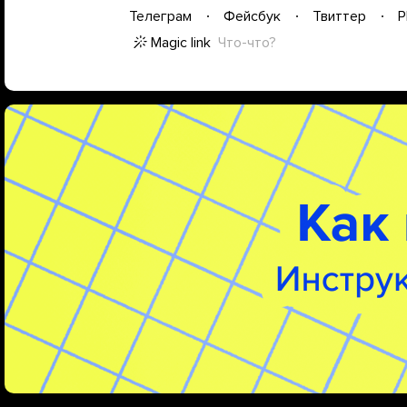
Телеграм
Фейсбук
Твиттер
P
Magic link
Что-что?