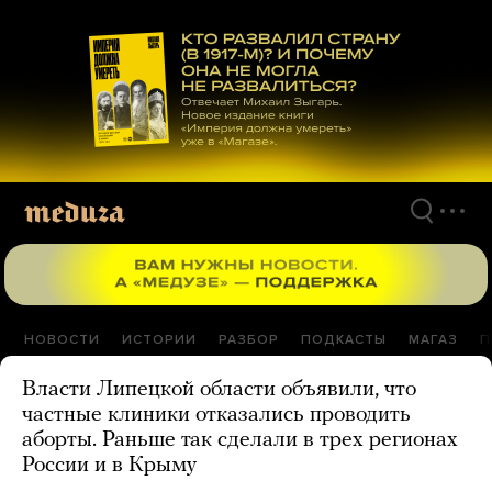
Перейти
к
материалам
НОВОСТИ
ИСТОРИИ
РАЗБОР
ПОДКАСТЫ
МАГАЗ
П
Власти Липецкой области объявили, что
частные клиники отказались проводить
аборты. Раньше так сделали в трех регионах
России и в Крыму