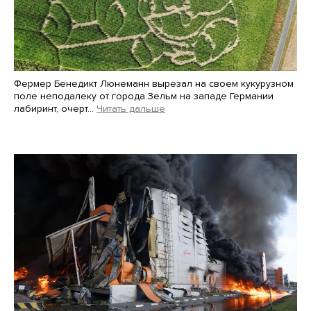
Фермер Бенедикт Люнеманн вырезал на своем кукурузном
поле неподалеку от города Зельм на западе Германии
лабиринт, очерт…
Читать дальше
Martin Meissner / AP / Scanpix / LETA