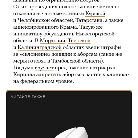
кампания по ограничению абортов.
От их проведения полностью или частично
отказались частные клиники
Курской
и
Челябинской
областей,
Татарстана
, а также
аннексированного
Крыма
. Такую же
инициативу
обсуждают
в Нижегородской
области. В
Мордовии
,
Тверской
и
Калининградской
областях ввели штрафы
за «склонение» женщин к абортам (такие же
меры
готовят
в Тамбовской области).
Госдума
изучает
предложение патриарха
Кирилла запретить аборты в частных клиниках
на федеральном уровне.
ЧИТАЙТЕ ТАКЖЕ