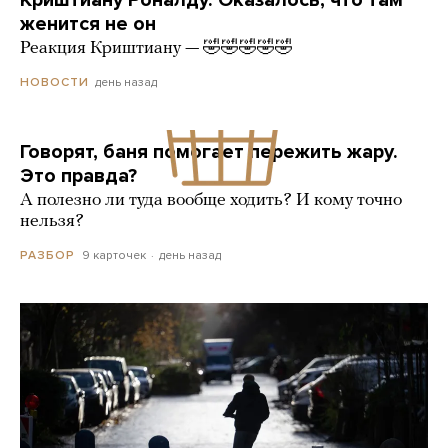
женится не он
Реакция Криштиану — 🤣🤣🤣🤣🤣
день назад
НОВОСТИ
Говорят, баня помогает пережить жару.
Это правда?
А полезно ли туда вообще ходить? И кому точно
нельзя?
9 карточек
день назад
РАЗБОР