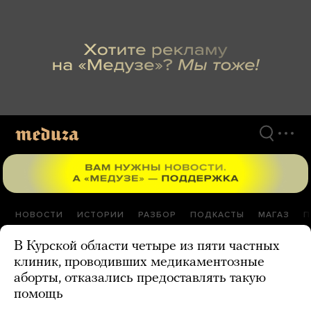
Перейти
к
материалам
НОВОСТИ
ИСТОРИИ
РАЗБОР
ПОДКАСТЫ
МАГАЗ
П
В Курской области четыре из пяти частных
клиник, проводивших медикаментозные
аборты, отказались предоставлять такую
помощь