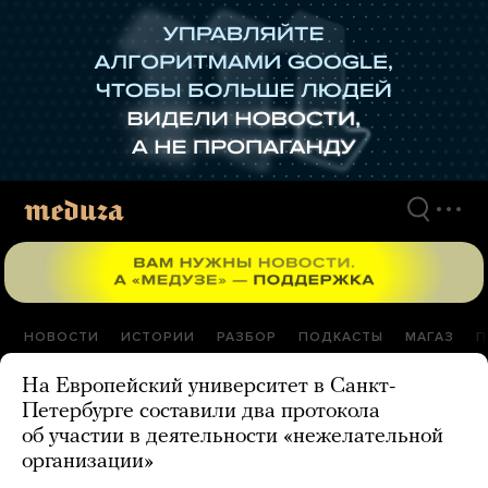
Перейти
к
материалам
НОВОСТИ
ИСТОРИИ
РАЗБОР
ПОДКАСТЫ
МАГАЗ
П
На Европейский университет в Санкт-
Петербурге составили два протокола
об участии в деятельности «нежелательной
организации»