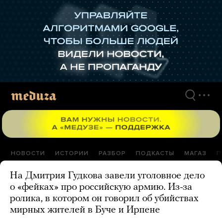
Перейти
к
материалам
НОВОСТИ
ИСТОРИИ
РАЗБОР
ПОДКАСТЫ
МАГАЗ
П
На Дмитрия Гудкова завели уголовное дело
о «фейках» про российскую армию. Из-за
ролика, в котором он говорил об убийствах
мирных жителей в Буче и Ирпене