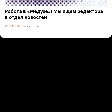
Работа в «Медузе»! Мы ищем редактора
в отдел новостей
месяц назад
ИСТОРИИ