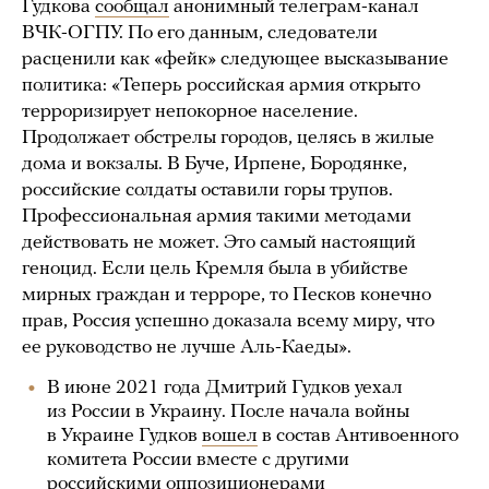
Гудкова
сообщал
анонимный телеграм-канал
ВЧК-ОГПУ. По его данным, следователи
расценили как «фейк» следующее высказывание
политика: «Теперь российская армия открыто
терроризирует непокорное население.
Продолжает обстрелы городов, целясь в жилые
дома и вокзалы. В Буче, Ирпене, Бородянке,
российские солдаты оставили горы трупов.
Профессиональная армия такими методами
действовать не может. Это самый настоящий
геноцид. Если цель Кремля была в убийстве
мирных граждан и терроре, то Песков конечно
прав, Россия успешно доказала всему миру, что
ее руководство не лучше Аль-Каеды».
В июне 2021 года Дмитрий Гудков уехал
из России в Украину. После начала войны
в Украине Гудков
вошел
в состав Антивоенного
комитета России вместе с другими
российскими оппозиционерами