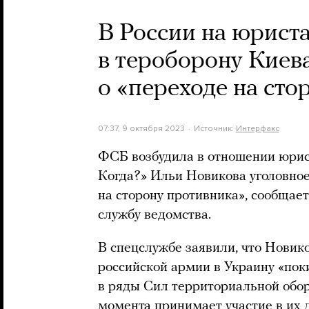
В России на юрист
в тероборону Киева
о «переходе на сто
07:37, 9 октября 2023
Источник:
Интерфакс
ФСБ возбудила в отношении юрист
Когда?» Ильи Новикова уголовное
на сторону противника», сообщае
службу ведомства.
В спецслужбе заявили, что Новик
российской армии в Украину «пок
в ряды Сил территориальной обо
момента принимает участие в их 