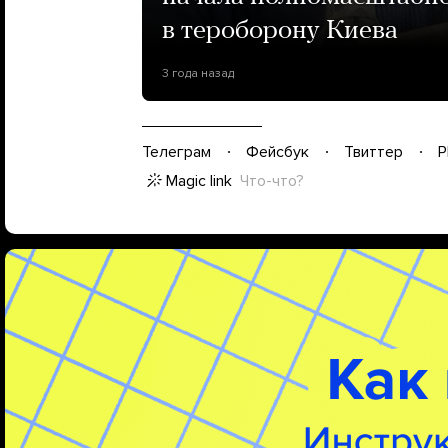
в тероборону Киева
3 года назад
Телеграм
Фейсбук
Твиттер
P
Magic link
Что-что?