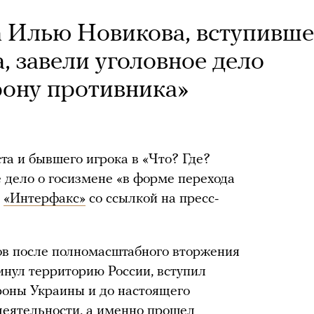
а Илью Новикова, вступивше
, завели уголовное дело
рону противника»
а и бывшего игрока в «Что? Где?
 дело о госизмене «в форме перехода
т
«Интерфакс»
со ссылкой на пресс-
ов после полномасштабного вторжения
инул территорию России, вступил
роны Украины и до настоящего
деятельности, а именно прошел