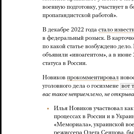
военную подготовку, участвует в 
пропагандистской работой».
В декабре 2022 года
стало извест
в федеральный розыск. В карточк
по какой статье возбуждено дело.
объявили «иноагентом», а в июне 
статуса в России.
Новиков
прокомментировал
новос
уголовного дела о госизмене
вот 
вас такое неприемлемо, не открывай
Илья Новиков участвовал как
процессах в России и в Укра
«Мемориала», украинской во
режиссера Олега Сенцова, б