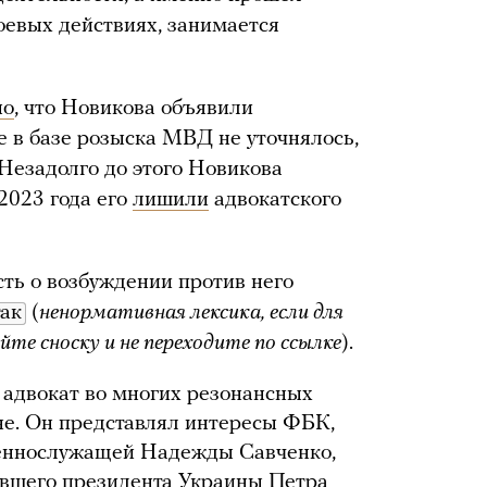
боевых действиях, занимается
но
, что Новикова объявили
е в базе розыска МВД не уточнялось,
 Незадолго до этого Новикова
2023 года его
лишили
адвокатского
ть о возбуждении против него
так
(
ненормативная лексика, если для
те сноску и не переходите по ссылке
).
 адвокат во многих резонансных
ине. Он представлял интересы ФБК,
еннослужащей Надежды Савченко,
ывшего президента Украины Петра