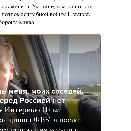
ков живет в Украине, там он получил
ни полномасштабной войны Новиков
борону Киева.
ь меня, моих соседей,
перед Россией нет
»
Интервью Ильи
 защищал ФБК, а после
го вторжения вступил