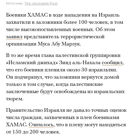
Источник:
The Jerusalem Post
Боевики ХАМАС в ходе нападения на Израиль
захватили в заложники более 100 человек, в том
числе высокопоставленных военных. Об этом
заявил
представитель террористической
организации Муса Абу Марзук.
В то же время глава палестинской группировки
«Исламский джихад» Зияд аль-Нахала
сообщил
,
что его боевики пленили около 30 израильтян.
Он подчеркнул, что заложники вернутся домой
только в том случае, когда палестинские
заключенные будут освобождены из израильских
тюрем.
Правительство Израиля не давало точных оценок
числа граждан, захваченных в плен боевиками
ХАМАС.
Считалось
, что в плену могут находиться
от 150 до 200 человек.