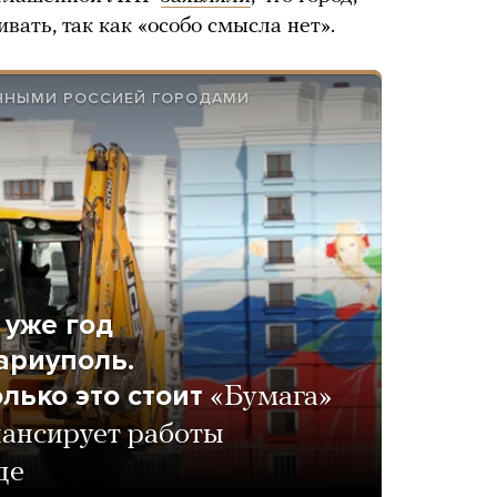
ивать, так как «особо смысла нет».
ЕННЫМИ РОССИЕЙ ГОРОДАМИ
 уже год
ариуполь.
лько это стоит
«Бумага»
нансирует работы
де