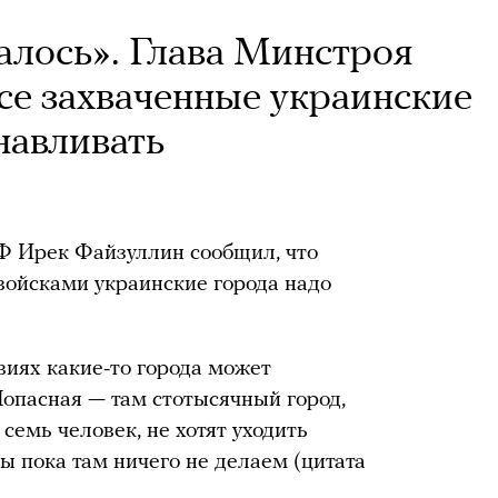
алось». Глава Минстроя
все захваченные украинские
навливать
Ф Ирек Файзуллин сообщил, что
войсками украинские города надо
виях какие-то города может
Попасная — там стотысячный город,
 семь человек, не хотят уходить
ы пока там ничего не делаем (цитата