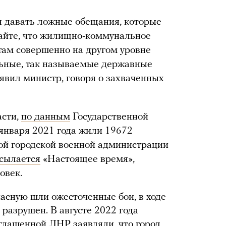
я давать ложные обещания, которые
вайте, что жилищно-коммунальное
 там совершенно на другом уровне
ьные, так называемые державные
явил министр, говоря о захваченных
асти,
по данным
Государственной
 января 2021 года жили 19672
ой городской военной администрации
сылается
«Настоящее время»,
овек.
пасную шли ожесточенные бои, в ходе
разрушен. В августе 2022 года
зглашенной ЛНР
заявляли
, что город,