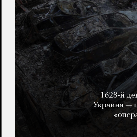
1628-й де
Украина — п
«опер