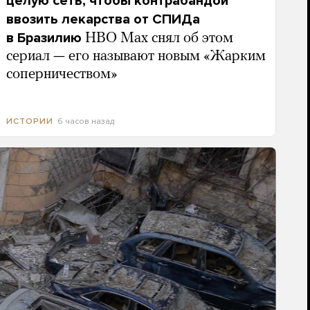
целую сеть, чтобы контрабандой
ввозить лекарства от СПИДа
в Бразилию
HBO Max снял об этом
сериал — его называют новым «Жарким
соперничеством»
6 часов назад
ИСТОРИИ