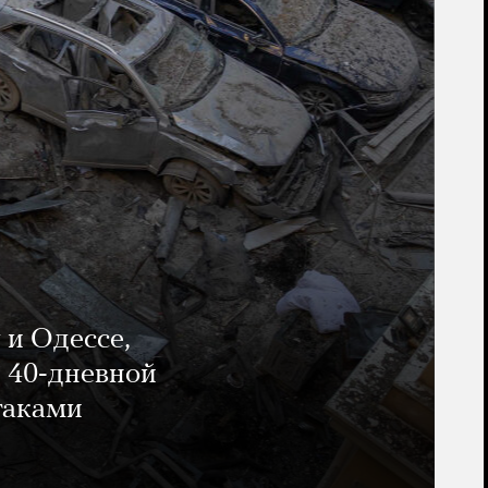
 и Одессе,
и 40-дневной
таками