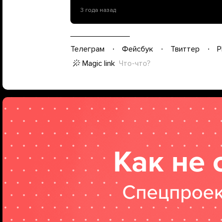
3 года назад
Телеграм
Фейсбук
Твиттер
P
Magic link
Что-что?