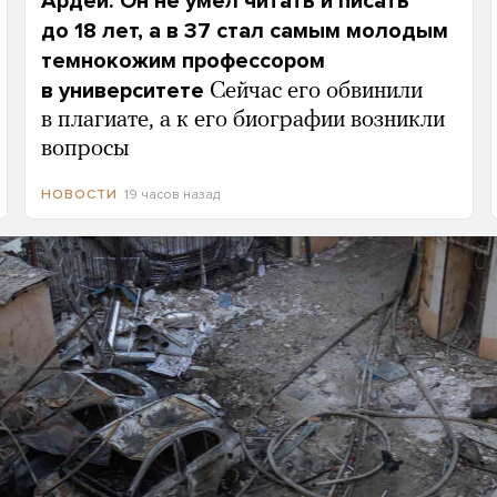
Ардей. Он не умел читать и писать
до 18 лет, а в 37 стал самым молодым
темнокожим профессором
в университете
Сейчас его обвинили
в плагиате, а к его биографии возникли
вопросы
19 часов назад
НОВОСТИ