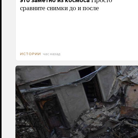
это заметно из космоса
Просто
сравните снимки до и после
час назад
ИСТОРИИ