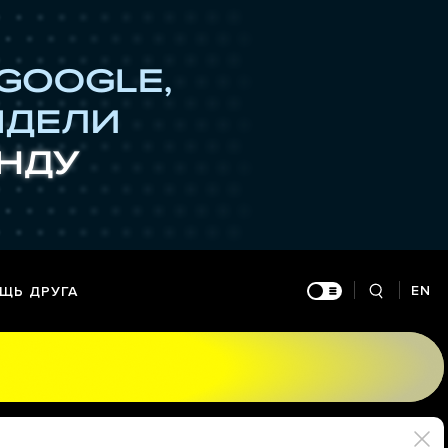
EN
ЩЬ ДРУГА