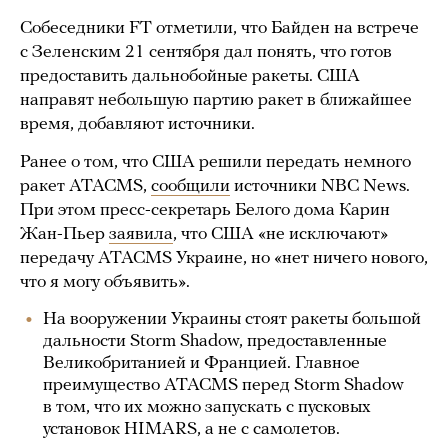
Собеседники FT отметили, что Байден на встрече
с Зеленским 21 сентября дал понять, что готов
предоставить дальнобойные ракеты. США
направят небольшую партию ракет в ближайшее
время, добавляют источники.
Ранее о том, что США решили передать немного
ракет ATACMS,
сообщили
источники NBC News.
При этом пресс-секретарь Белого дома Карин
Жан-Пьер
заявила
, что США «не исключают»
передачу ATACMS Украине, но «нет ничего нового,
что я могу объявить».
На вооружении Украины стоят ракеты большой
дальности Storm Shadow, предоставленные
Великобританией и Францией. Главное
преимущество ATACMS перед Storm Shadow
в том, что их можно запускать с пусковых
установок HIMARS, а не с самолетов.