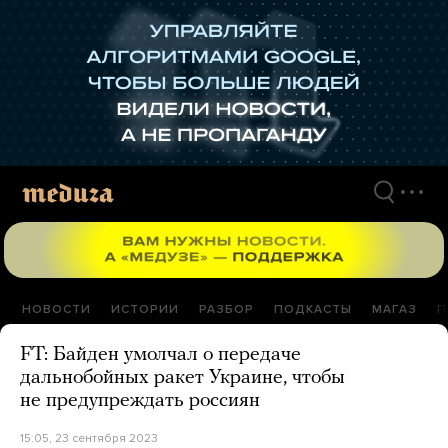
Перейти
к
материалам
НОВОСТИ
ИСТОРИИ
РАЗБОР
ПОДКАСТЫ
МАГАЗ
П
FT: Байден умолчал о передаче
дальнобойных ракет Украине, чтобы
не предупреждать россиян
15:05, 23 сентября 2023