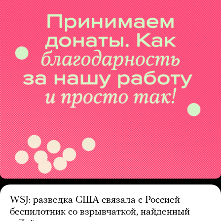
WSJ: разведка США связала с Россией
беспилотник со взрывчаткой, найденный