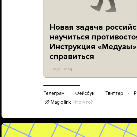
Новая задача россий
научиться противосто
Инструкция «Медузы»,
справиться
3 года назад
Телеграм
Фейсбук
Твиттер
P
Magic link
Что-что?