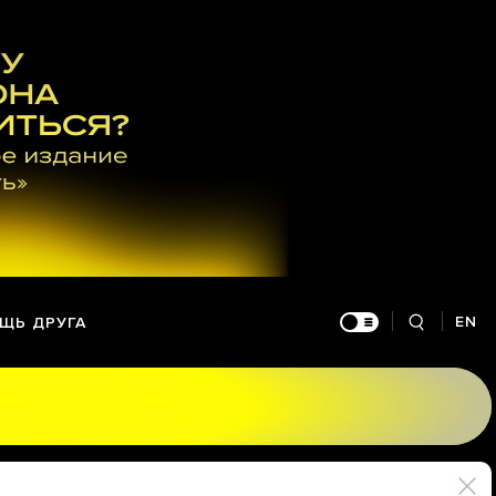
EN
ЩЬ ДРУГА