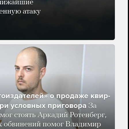
ближайшие
енную атаку
гоиздателей» о продаже квир-
ри условных приговора
За
мог стоять Аркадий Ротенберг,
ых обвинений помог Владимир