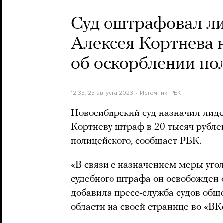
Суд оштрафовал ли
Алексея Кортнева н
об оскорблении по
12:35, 25 августа 2023
Источник:
РБК
Новосибирский суд назначил лиде
Кортневу штраф в 20 тысяч рубле
полицейского, сообщает РБК.
«В связи с назначением меры уго
судебного штрафа он освобожден о
добавила пресс-служба судов об
области на своей странице во «ВК