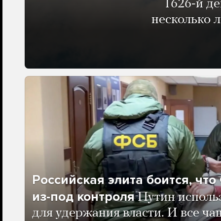
1626-й д
несколько 
Российская элита боится, чт
из-под контроля
Путин исполь
для удержания власти. И все ча