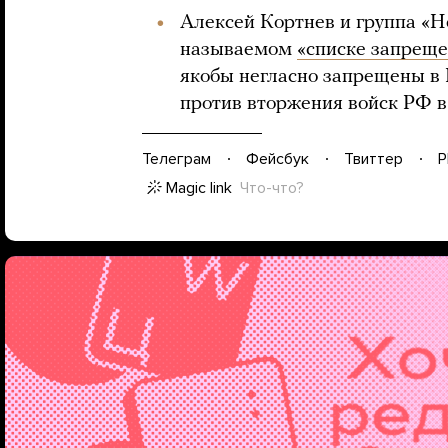
Алексей Кортнев и группа «Н
называемом
«списке запреще
якобы негласно запрещены в 
против вторжения войск РФ в
Телеграм
Фейсбук
Твиттер
P
Magic link
Что-что?