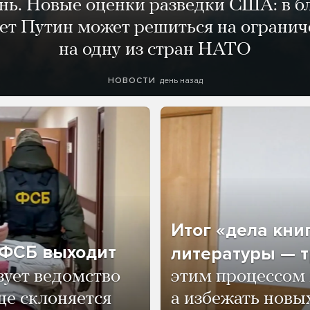
ень. Новые оценки разведки США: в 
лет Путин может решиться на огранич
на одну из стран НАТО
день назад
НОВОСТИ
Итог «дела кни
о ФСБ выходит
литературы — т
зует ведомство
этим процессом 
ще склоняется
а избежать нов