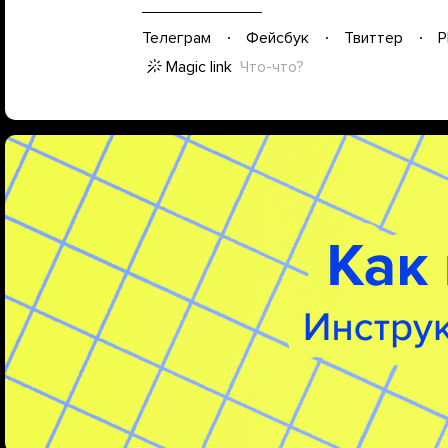
Телеграм
Фейсбук
Твиттер
P
Magic link
Что-что?