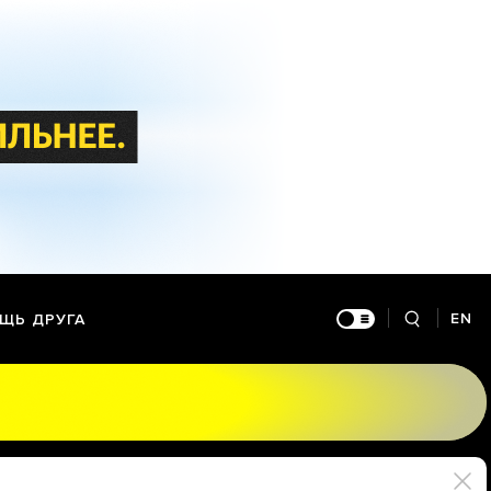
EN
ЩЬ ДРУГА