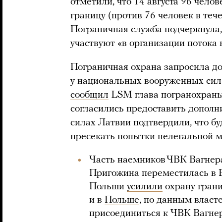
отметили, что 14 августа 96 чело
границу (против 76 человек в тече
Пограничная служба подчеркнула,
участвуют «в организации потока
Пограничная охрана запросила д
у национальных вооруженных сил 
сообщил
LSM глава погранохраны
согласились предоставить дополн
силах Латвии подтвердили, что б
пресекать попытки нелегальной м
Часть наемников ЧВК Вагнер
Пригожина переместилась в Бе
Польши
усилили
охрану грани
и в
Польше
, по данным власт
присоединиться к ЧВК Вагнер