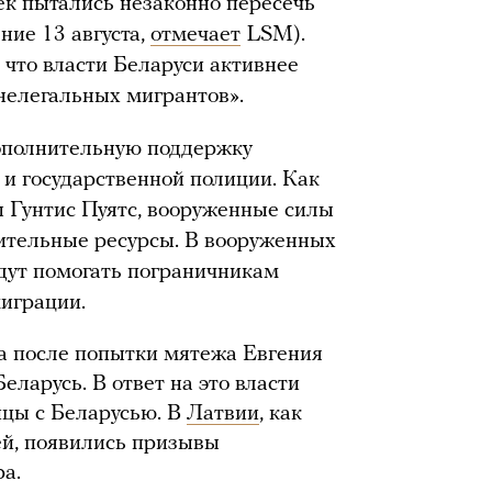
век пытались незаконно пересечь
ние 13 августа,
отмечает
LSM).
 что власти Беларуси активнее
 нелегальных мигрантов».
ополнительную поддержку
и государственной полиции. Как
 Гунтис Пуятс, вооруженные силы
ительные ресурсы. В вооруженных
удут помогать пограничникам
играции.
а после попытки мятежа Евгения
ларусь. В ответ на это власти
цы с Беларусью. В
Латвии
, как
ей, появились призывы
а.