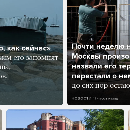
Почти неделю н
, как сейчас»
Москвы произош
ким его запомнят
назвали его те
ва,
перестали о не
ов.
до сих пор остаю
17 часов назад
НОВОСТИ