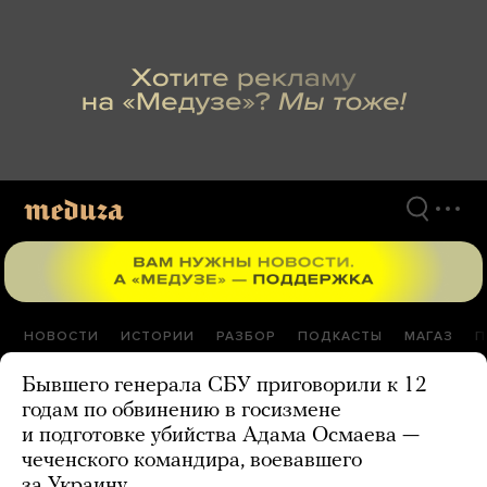
Перейти
к
материалам
НОВОСТИ
ИСТОРИИ
РАЗБОР
ПОДКАСТЫ
МАГАЗ
П
Бывшего генерала СБУ приговорили к 12
годам по обвинению в госизмене
и подготовке убийства Адама Осмаева —
чеченского командира, воевавшего
за Украину