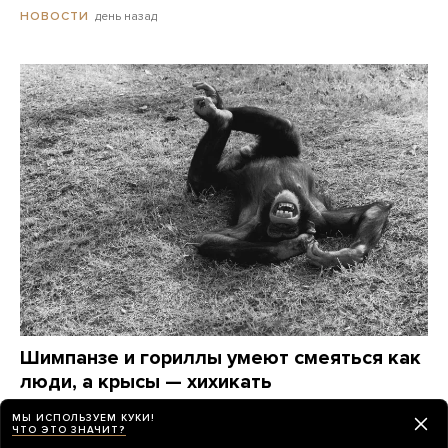
день назад
НОВОСТИ
Шимпанзе и гориллы умеют смеяться как
люди, а крысы — хихикать
Но только человек смеется, когда ему не смешно.
МЫ ИСПОЛЬЗУЕМ КУКИ!
А что еще наука знает о смехе?
ЧТО ЭТО ЗНАЧИТ?