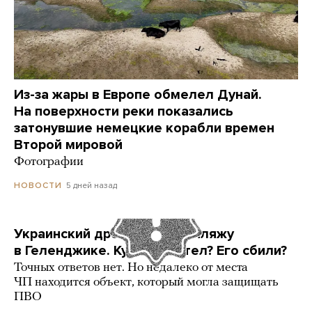
Из-за жары в Европе обмелел Дунай.
На поверхности реки показались
затонувшие немецкие корабли времен
Второй мировой
Фотографии
5 дней назад
НОВОСТИ
Украинский дрон попал по пляжу
в Геленджике. Куда он летел? Его сбили?
Точных ответов нет. Но недалеко от места
ЧП находится объект, который могла защищать
ПВО