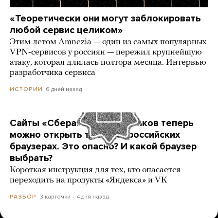
«Теоретически они могут заблокировать
любой сервис целиком»
Этим летом Amnezia — один из самых популярных
VPN-сервисов у россиян — пережил крупнейшую
атаку, которая длилась полтора месяца. Интервью
разработчика сервиса
6 дней назад
ИСТОРИИ
Сайты «Сбера» и других банков теперь
можно открыть только в российских
браузерах. Это опасно? И какой браузер
выбрать?
Короткая инструкция для тех, кто опасается
переходить на продукты «Яндекса» и VK
3 карточки
4 дня назад
РАЗБОР