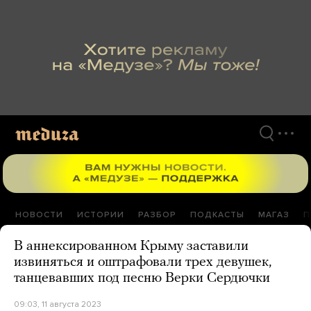
Перейти
к
материалам
НОВОСТИ
ИСТОРИИ
РАЗБОР
ПОДКАСТЫ
МАГАЗ
П
В аннексированном Крыму заставили
извиняться и оштрафовали трех девушек,
танцевавших под песню Верки Сердючки
09:03, 11 августа 2023