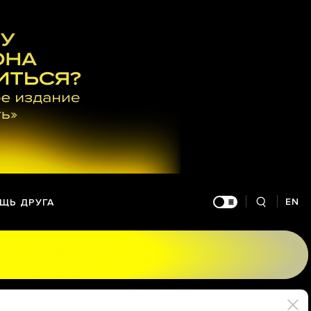
EN
ЩЬ ДРУГА