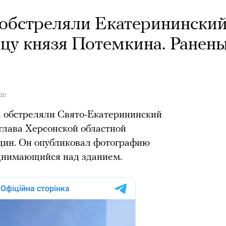
 обстреляли Екатеринински
цу князя Потемкина. Ранен
ин
та обстреляли Свято-Екатерининский
 глава Херсонской областной
дин. Он опубликовал фотографию
однимающийся над зданием.