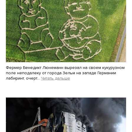
Фермер Бенедикт Люнеманн вырезал на своем кукурузном
поле неподалеку от города Зельм на западе Германии
лабиринт, очерт…
Читать дальше
Martin Meissner / AP / Scanpix / LETA