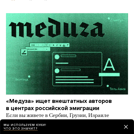
«Медуза» ищет внештатных авторов
в центрах российской эмиграции
Если вы живете в Сербии, Грузии, Израиле
и других странах, где большое русскоязычное
МЫ ИСПОЛЬЗУЕМ КУКИ!
комьюнити, — напишите нам!
ЧТО ЭТО ЗНАЧИТ?