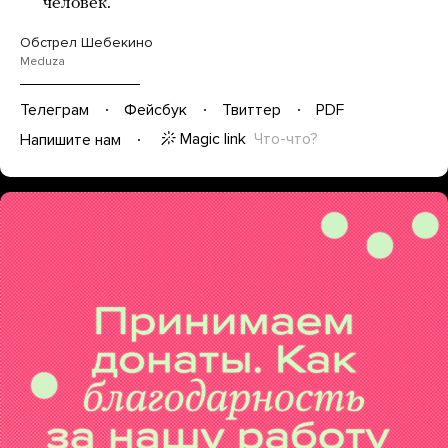
человек.
Обстрел Шебекино
Meduza
Телеграм
Фейсбук
Твиттер
PDF
Magic link
Что-что?
Напишите нам