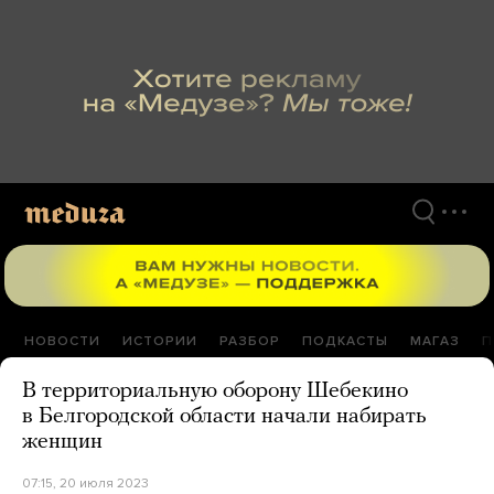
Перейти
к
материалам
НОВОСТИ
ИСТОРИИ
РАЗБОР
ПОДКАСТЫ
МАГАЗ
П
В территориальную оборону Шебекино
в Белгородской области начали набирать
женщин
07:15, 20 июля 2023