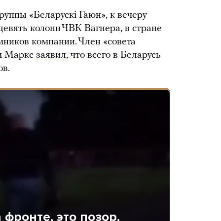
уппы «Беларускі Гаюн», к вечеру
девять колонн ЧВК Вагнера, в стране
мников компании. Член «совета
м Маркс
заявил
, что всего в Беларусь
ов.
 фронте, это позор,