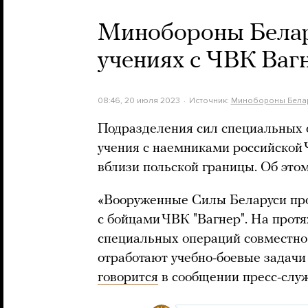
Минобороны Белар
учениях с ЧВК Ваг
08:46, 20 июля 2023
Источник:
Минобороны Бела
Подразделения сил специальных 
учения с наемниками российской 
вблизи польской границы. Об эт
«Вооруженные Силы Беларуси пр
с бойцами ЧВК "Вагнер". На прот
специальных операций совместно
отработают учебно-боевые задачи 
говорится
в сообщении пресс-слу