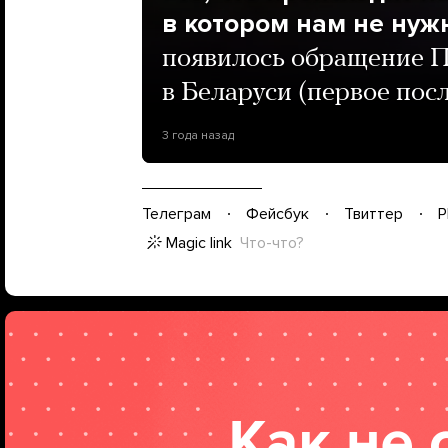
в котором нам не нуж
появилось обращение 
в Беларуси (первое пос
3 года назад
Телеграм
Фейсбук
Твиттер
P
Magic link
Что-что?