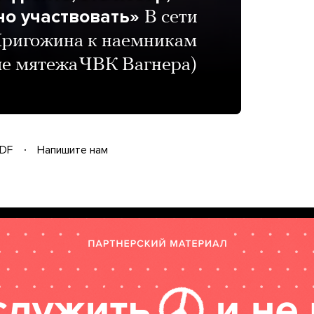
но участвовать»
В сети
Пригожина к наемникам
ле мятежа ЧВК Вагнера)
DF
Напишите нам