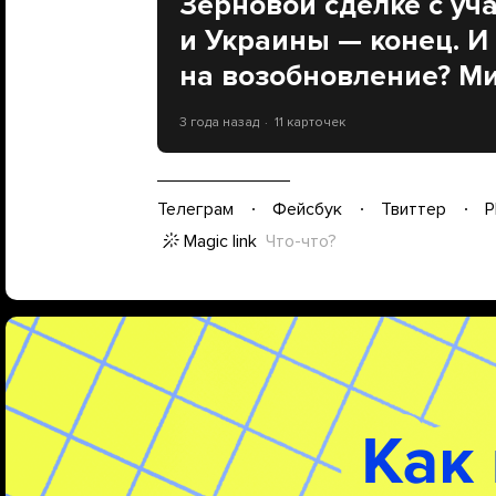
Зерновой сделке c уч
и Украины — конец. И
на возобновление? Ми
3 года назад
11 карточек
Телеграм
Фейсбук
Твиттер
P
Magic link
Что-что?