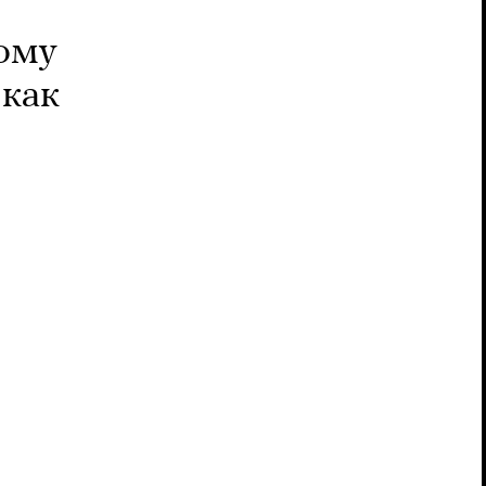
ому
 как