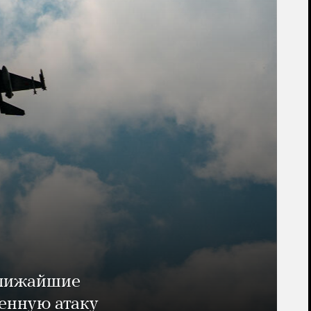
ближайшие
енную атаку