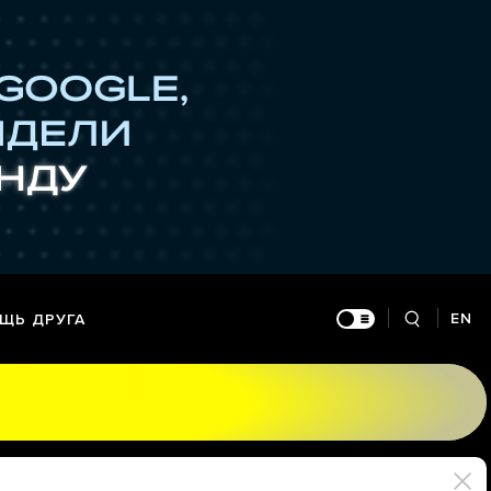
EN
ЩЬ ДРУГА