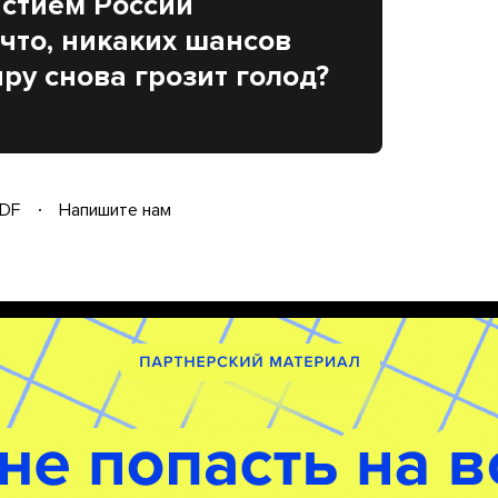
астием России
 что, никаких шансов
ру снова грозит голод?
DF
Напишите нам