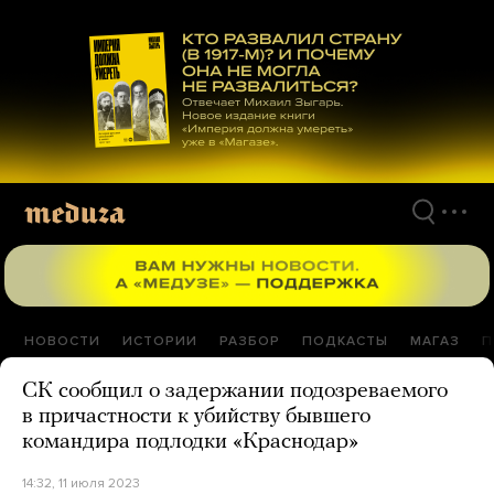
Перейти
к
материалам
НОВОСТИ
ИСТОРИИ
РАЗБОР
ПОДКАСТЫ
МАГАЗ
П
СК сообщил о задержании подозреваемого
в причастности к убийству бывшего
командира подлодки «Краснодар»
14:32, 11 июля 2023