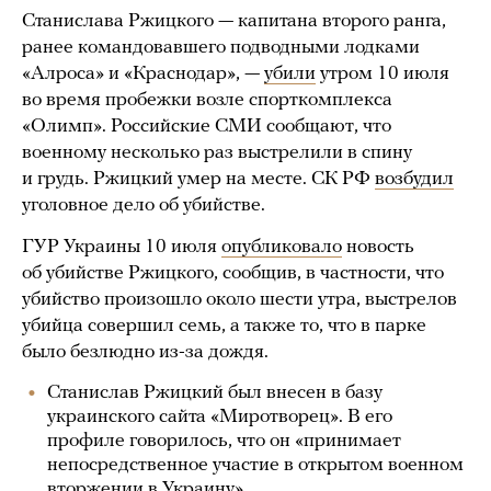
Станислава Ржицкого — капитана второго ранга,
ранее командовавшего подводными лодками
«Алроса» и «Краснодар», —
убили
утром 10 июля
во время пробежки возле спорткомплекса
«Олимп». Российские СМИ сообщают, что
военному несколько раз выстрелили в спину
и грудь. Ржицкий умер на месте. СК РФ
возбудил
уголовное дело об убийстве.
ГУР Украины 10 июля
опубликовало
новость
об убийстве Ржицкого, сообщив, в частности, что
убийство произошло около шести утра, выстрелов
убийца совершил семь, а также то, что в парке
было безлюдно из-за дождя.
Станислав Ржицкий был внесен в базу
украинского сайта «Миротворец». В его
профиле говорилось, что он «принимает
непосредственное участие в открытом военном
вторжении в Украину».