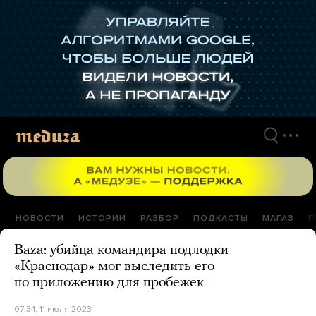
Перейти
к
материалам
НОВОСТИ
ИСТОРИИ
РАЗБОР
ПОДКАСТЫ
МАГАЗ
П
Baza: убийца командира подлодки
«Краснодар» мог выследить его
по приложению для пробежек
07:34, 11 июля 2023