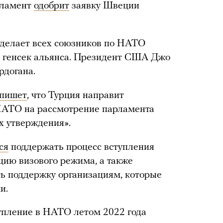
рламент
одобрит
заявку Швеции
сделает всех союзников по НАТО
л генсек альянса. Президент США Джо
догана.
пишет
, что Турция направит
НАТО на рассмотрение парламента
их утверждения».
ся
поддержать процесс вступления
цию визового режима, а также
ать поддержку организациям, которые
и.
упление в НАТО летом 2022 года