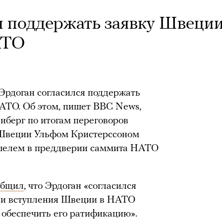
я поддержать заявку Швеци
АТО
Эрдоган согласился поддержать
АТО. Об этом, пишет BBC News,
енберг по итогам переговоров
 Швеции Ульфом Кристерссоном
шелем в преддверии саммита НАТО
общил
, что Эрдоган «согласился
ии вступления Швеции в НАТО
 обеспечить его ратификацию».