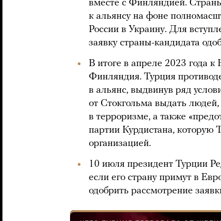
вместе с Финляндией. Стран
к альянсу на фоне полномасш
России в Украину. Для вступ
заявку страны-кандидата одоб
В итоге в апреле 2023 года 
Финляндия. Турция противод
в альянс, выдвинув ряд услов
от Стокгольма выдать людей,
в терроризме, а также «пред
партии Курдистана, которую 
организацией.
10 июля президент Турции Р
если его страну примут в Евр
одобрить рассмотрение заявк