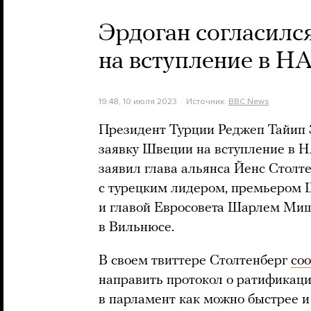
Эрдоган согласилс
на вступление в Н
19:48, 10 июля 2023
Источник:
BBC News
Президент Турции Реджеп Тайип 
заявку Швеции на вступление в Н
заявил глава альянса Йенс Столт
с турецким лидером, премьером
и главой Евросовета Шарлем Ми
в Вильнюсе.
В своем твиттере Столтенберг
со
направить протокол о ратификац
в парламент как можно быстрее и