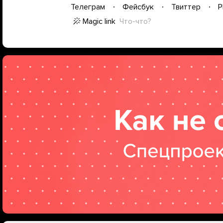
Телеграм
Фейсбук
Твиттер
P
Magic link
Что-что?