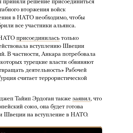
ы приняли решение присоединиться
табного вторжения войск
ления в НАТО необходимо, чтобы
рили все участники альянса.
к НАТО
присоединилась
только
ействовала вступлению Швеции
ий. В частности, Анкара потребовала
 которых турецкие власти обвиняют
отвращать деятельность» Рабочей
Турция считает террористической
еджеп Тайип Эрдоган также
заявил
, что
опейский союз, она будет готова
и Швеции на вступление в НАТО.