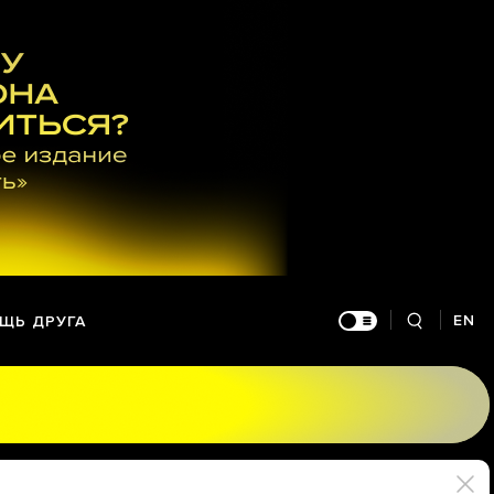
EN
ЩЬ ДРУГА