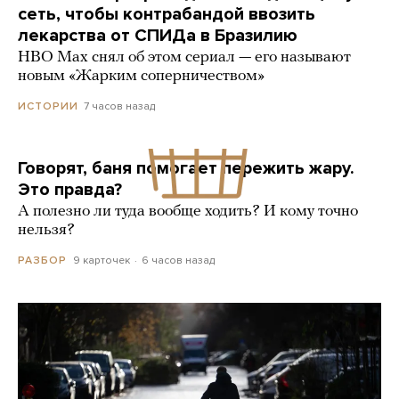
сеть, чтобы контрабандой ввозить
лекарства от СПИДа в Бразилию
HBO Max снял об этом сериал — его называют
новым «Жарким соперничеством»
7 часов назад
ИСТОРИИ
Говорят, баня помогает пережить жару.
Это правда?
А полезно ли туда вообще ходить? И кому точно
нельзя?
9 карточек
6 часов назад
РАЗБОР