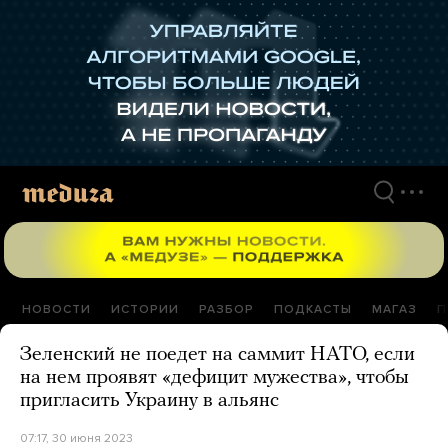
Перейти
к
материалам
НОВОСТИ
ИСТОРИИ
РАЗБОР
ПОДКАСТЫ
МАГАЗ
П
Зеленский не поедет на саммит НАТО, если
на нем проявят «дефицит мужества», чтобы
пригласить Украину в альянс
07:17, 30 июня 2023