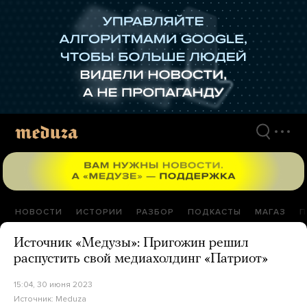
Перейти
к
материалам
НОВОСТИ
ИСТОРИИ
РАЗБОР
ПОДКАСТЫ
МАГАЗ
П
Источник «Медузы»: Пригожин решил
распустить свой медиахолдинг «Патриот»
15:04, 30 июня 2023
Источник:
Meduza