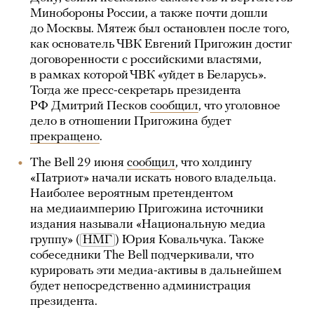
Минобороны России, а также почти дошли
до Москвы. Мятеж был остановлен после того,
как основатель ЧВК Евгений Пригожин достиг
договоренности с российскими властями,
в рамках которой ЧВК «уйдет в Беларусь».
Тогда же пресс-секретарь президента
РФ Дмитрий Песков
сообщил
, что уголовное
дело в отношении Пригожина будет
прекращено
.
The Bell 29 июня
сообщил
, что холдингу
«Патриот» начали искать нового владельца.
Наиболее вероятным претендентом
на медиаимперию Пригожина источники
издания называли «Национальную медиа
группу» (
НМГ
) Юрия Ковальчука. Также
собеседники The Bell подчеркивали, что
курировать эти медиа-активы в дальнейшем
будет непосредственно администрация
президента.