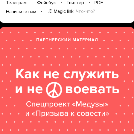
Телеграм
Фейсбук
Твиттер
PDF
Magic link
Что-что?
Напишите нам