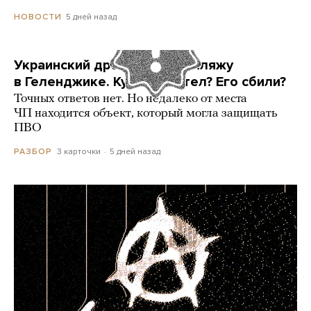
5 дней назад
НОВОСТИ
Украинский дрон попал по пляжу
в Геленджике. Куда он летел? Его сбили?
Точных ответов нет. Но недалеко от места
ЧП находится объект, который могла защищать
ПВО
3 карточки
5 дней назад
РАЗБОР